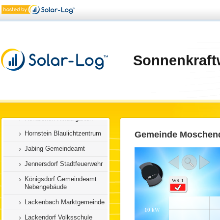
Draßburg Bauhof
Großwarasdorf Gemeinde
Güssing Sportplatz
Heiligenkreuz
Sonnenkraft
Marktgemeinde
Horitschon Gemeindeamt
Deutschkreutz Vinatirum
Deutschkreutz Gemeindeamt
Horitschon Kindergarten
Hornstein Blaulichtzentrum
Gemeinde Moschendo
Jabing Gemeindeamt
Jennersdorf Stadtfeuerwehr
Königsdorf Gemeindeamt
Nebengebäude
Lackenbach Marktgemeinde
Lackendorf Volksschule