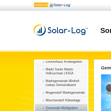
Hornstein Blaulichtzentrum
Jabing Gemeindeamt
Jennersdorf Stadtfeuerwehr
Königsdorf Gemeindeamt
So
Nebengebäude
Lackenbach Marktgemeinde
Lackendorf Volksschule
Litzelsdorf Pumpstation
Lockenhaus Kindergarten
Geme
Markt Sankt Martin
Volksschule | KIGA
Marktgemeinde Minihof-
Liebau Gemeindeamt
Mogersdorf Marktgemeinde
Moschendorf Kläranlage
Gemeinde Mühlgraben